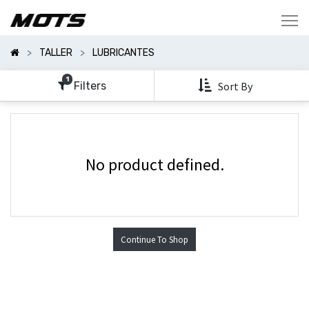
Mostrar
Categorías
TALLER
LUBRICANTES
Mostrar
Opciones
1
Filters
Sort By
No product defined.
Continue To Shop