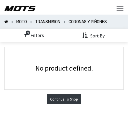
Mostrar
Categorías
MOTO
TRANSMISION
CORONAS Y PIÑONES
Mostrar
Opciones
1
Filters
Sort By
No product defined.
Continue To Shop