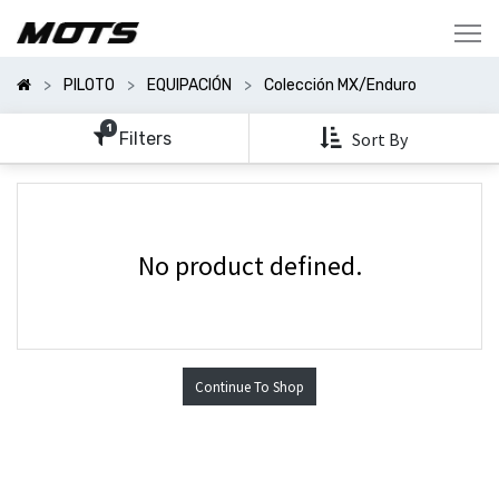
Mostrar
Categorías
PILOTO
EQUIPACIÓN
Colección MX/Enduro
Mostrar
Opciones
1
Filters
Sort By
No product defined.
Continue To Shop