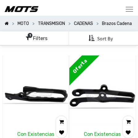
Mostrar
Categorías
MOTO
TRANSMISION
CADENAS
Brazos Cadena
Mostrar
Opciones
1
Filters
Sort By
Clear
All
Oferta
Filters
Con Existencias
Con Existencias