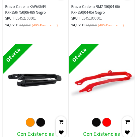
Brazo Cadena KAWASAKI
Brazo Cadena RMZ250(04-06)
KXF250/450(06-08) Negro
KXF250(04-05) Negro
SKU:
PL8452300001
SKU:
PL8451800001
14,52
€
14,52
€
24,20
€
(40%
Descuento)
24,20
€
(40%
Descuento)
Oferta
Oferta
Con Existencias
Con Existencias