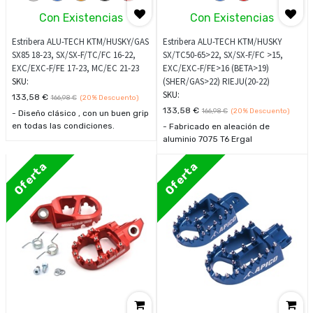
Con Existencias
Con Existencias
Estribera ALU-TECH KTM/HUSKY/GAS
Estribera ALU-TECH KTM/HUSKY
SX85 18-23, SX/SX-F/TC/FC 16-22,
SX/TC50-65>22, SX/SX-F/FC >15,
EXC/EXC-F/FE 17-23, MC/EC 21-23
EXC/EXC-F/FE>16 (BETA>19)
SKU:
(SHER/GAS>22) RIEJU(20-22)
SKU:
133,58
€
166,98
€
(20%
Descuento)
133,58
€
166,98
€
(20%
Descuento)
- Diseño clásico , con un buen grip
en todas las condiciones.
- Fabricado en aleación de
- Fabricado en Aluminio 7075 T6
aluminio 7075 T6 Ergal
Ergal
- Tornillos dentados
- Hecho de aleación de aluminio
intercambiable de acero
Oferta
Oferta
7075 T6 Ergal
inoxidable AISI 304
- Viene completo con 2 casquillos
- Viene completo con 2 casquillos
diferentes para colocar los
diferentes para colocar los
reposapiés en 2 posiciones
reposapiés en 2 posiciones
diferentes (estándar y más bajo /
diferentes (estándar y más bajo /
hacia atrás)
hacia atrás)
- Viene completo de resortes,
- Viene completo de resortes,
tornillos de tope y espaciadores
tornillos de tope y espaciadores
para ajustar la inclinación
para ajustar la inclinación
- Agarre extremo en cada
- Agarre extremo en cada
situación de uso
situación de uso