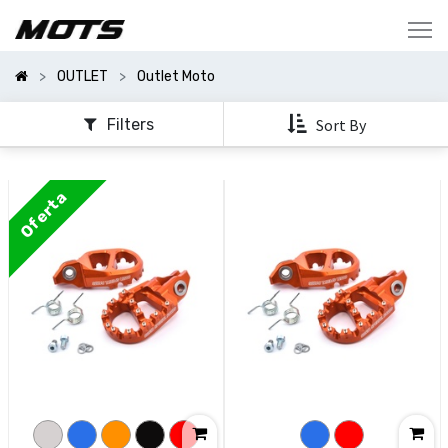
Mostrar
Categorías
OUTLET
Outlet Moto
Mostrar
Opciones
Filters
Sort By
Oferta