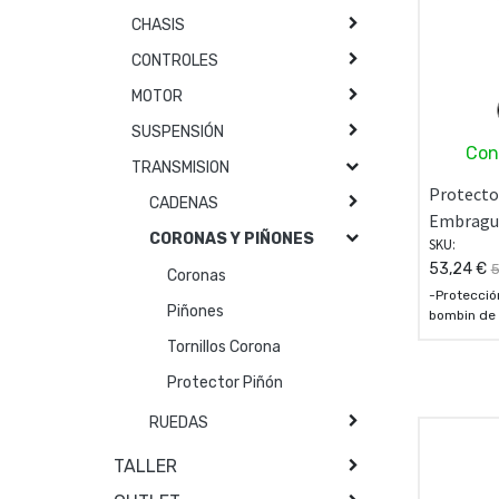
CHASIS
CONTROLES
MOTOR
SUSPENSIÓN
Con
TRANSMISION
Protect
CADENAS
Embrague
CORONAS Y PIÑONES
SKU:
53,24
€
5
Coronas
-Protecció
Piñones
bombin de 
del motor 
Tornillos Corona
cadena.
- Fabricad
Protector Piñón
aluminio Er
RUEDAS
TALLER