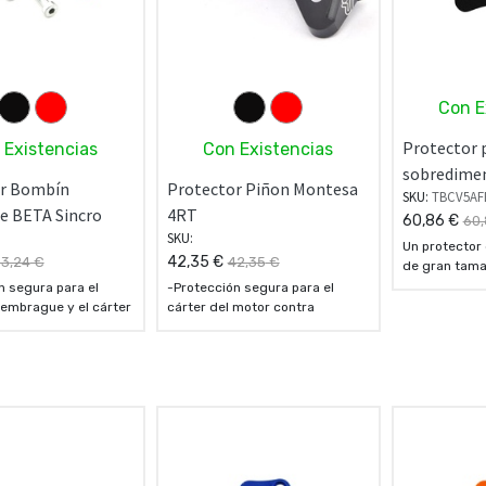
Con E
Protector
 Existencias
Con Existencias
sobredime
or Bombín
Protector Piñon Montesa
SKU:
TBCV5AF
 BETA Sincro
4RT
60,86
€
60
SKU:
Un protector 
42,35
€
3,24
€
42,35
€
de gran tama
flexible, que
n segura para el
-Protección segura para el
de protección
embrague y el cárter
cárter del motor contra
contra impactos de
impactos de cadena.
- Fabricado en aleación de
o en aleación de
aluminio Ergal 7075 T6.
gal 7075 T6.