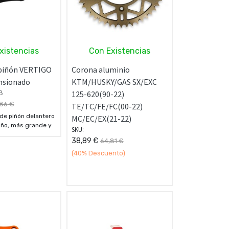
xistencias
Con Existencias
 piñón VERTIGO
Corona aluminio
nsionado
KTM/HUSKY/GAS SX/EXC
B
125-620(90-22)
,86
€
TE/TC/FE/FC(00-22)
de piñón delantero
MC/EC/EX(21-22)
ño, más grande y
SKU:
 añade un poco más
38,89
€
64,81
€
.
(40%
Descuento)