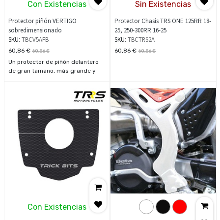
Con Existencias
Sin Existencias
Protector piñón VERTIGO
Protector Chasis TRS ONE 125RR 18-
sobredimensionado
25, 250-300RR 16-25
SKU:
TBCV5AFB
SKU:
TBCTRS2A
60,86
€
60,86
€
60,86
€
60,86
€
Un protector de piñón delantero
de gran tamaño, más grande y
flexible, que añade un poco más
de protección.
Con Existencias