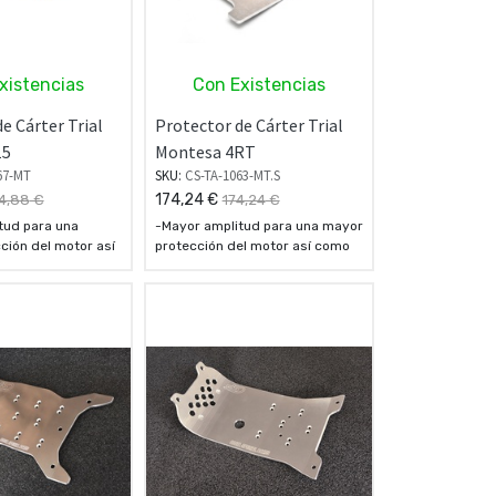
xistencias
Con Existencias
e Cárter Trial
Protector de Cárter Trial
15
Montesa 4RT
67-MT
SKU:
CS-TA-1063-MT.S
174,24
€
4,88
€
174,24
€
tud para una
-Mayor amplitud para una mayor
ción del motor así
protección del motor así como
s en la zona de
el chasis en la zona de agarre
 Estribos.
de los Estribos.
 6 mm
- Espesor de 6 mm
n aluminio Avional
- Fabricada en aluminio Avional
2024
lacas están
- Todas las placas están
ra montar el kit
preparadas para montar el kit
ara mayor agarre.
de dientes para mayor agarre.