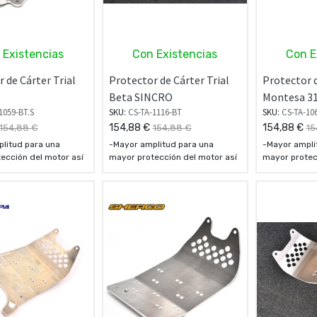
 Existencias
Con Existencias
Con E
 de Cárter Trial
Protector de Cárter Trial
Protector d
O
Beta SINCRO
Montesa 3
1059-BT.S
SKU:
CS-TA-1116-BT
SKU:
CS-TA-10
154,88
€
154,88
€
154,88
€
154,88
€
15
litud para una
-Mayor amplitud para una
-Mayor ampli
ección del motor así
mayor protección del motor así
mayor protec
asis en la zona de
como el chasis en la zona de
como el chasi
os Estribos.
agarre de los Estribos.
agarre de los
 de 6 mm
- Espesor de 6 mm
- Espesor de
a en aluminio Avional
- Fabricada en aluminio Avional
- Fabricada e
2024
2024
s placas están
- Todas las placas están
- Todas las p
 para montar el kit
preparadas para montar el kit
preparadas pa
 para mayor agarre.
de dientes para mayor agarre.
de dientes p