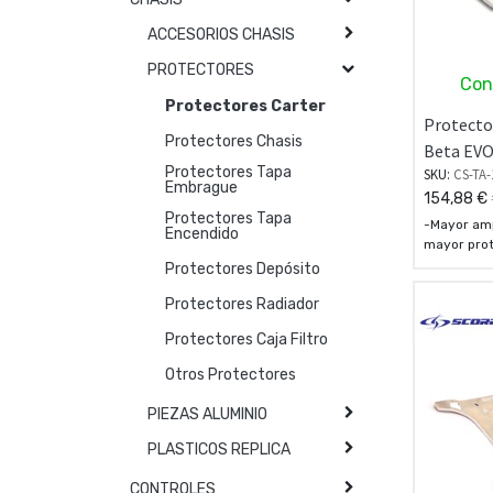
ACCESORIOS CHASIS
PROTECTORES
Con
Protectores Carter
Protector
Protectores Chasis
Beta EV
Protectores Tapa
SKU:
CS-TA-
Embrague
154,88
€
Protectores Tapa
-Mayor amp
Encendido
mayor prot
como el ch
Protectores Depósito
agarre de l
Protectores Radiador
- Espesor
- Fabricad
Protectores Caja Filtro
2024
- Todas la
Otros Protectores
preparadas
de dientes
PIEZAS ALUMINIO
PLASTICOS REPLICA
CONTROLES