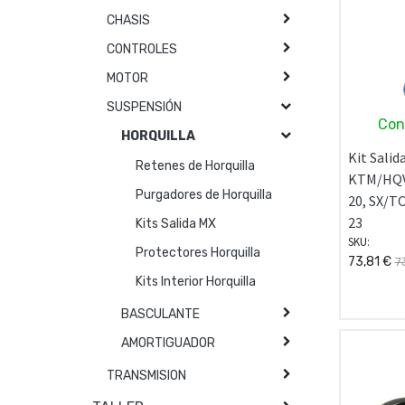
CHASIS
CONTROLES
MOTOR
SUSPENSIÓN
Con
HORQUILLA
Kit Salid
Retenes de Horquilla
KTM/HQV
Purgadores de Horquilla
20, SX/TC
23
Kits Salida MX
SKU:
Protectores Horquilla
73,81
€
7
Kits Interior Horquilla
BASCULANTE
AMORTIGUADOR
TRANSMISION