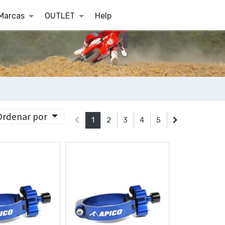
Marcas
OUTLET
Help
Ordenar por
1
2
3
4
5