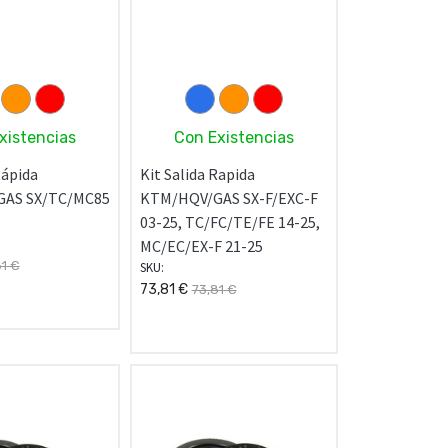
xistencias
Con Existencias
Rápida
Kit Salida Rapida
AS SX/TC/MC85
KTM/HQV/GAS SX-F/EXC-F
03-25, TC/FC/TE/FE 14-25,
MC/EC/EX-F 21-25
81
€
SKU:
73,81
€
73,81
€