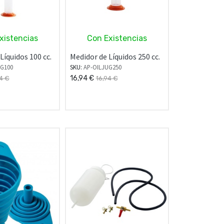
xistencias
Con Existencias
Líquidos 100 cc.
Medidor de Líquidos 250 cc.
UG100
SKU:
AP-OILJUG250
16,94
€
4
€
16,94
€