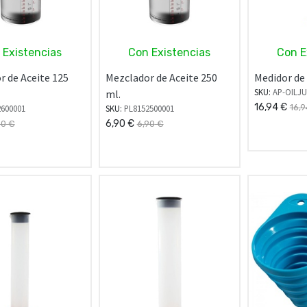
 Existencias
Con Existencias
Con E
r de Aceite 125
Mezclador de Aceite 250
Medidor de 
SKU:
AP-OILJ
ml.
16,94
€
16,9
2600001
SKU:
PL8152500001
6,90
€
90
€
6,90
€