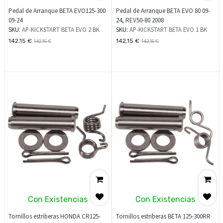
Pedal de Arranque BETA EVO125-300
Pedal de Arranque BETA EVO 80 09-
09-24
24, REV50-80 2008
SKU:
AP-KICKSTART BETA EVO 2 BK
SKU:
AP-KICKSTART BETA EVO 1 BK
142,15
€
142,15
€
142,15
€
142,15
€
Con Existencias
Con Existencias
Tornillos estriberas HONDA CR125-
Tornillos estriberas BETA 125-300RR