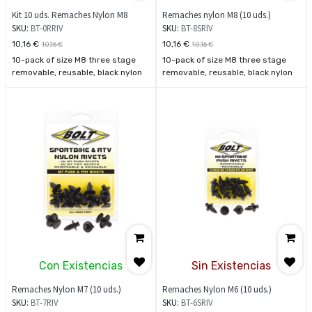
Kit 10 uds. Remaches Nylon M8
Remaches nylon M8 (10 uds.)
SKU:
BT-0RRIV
SKU:
BT-8SRIV
10,16
€
10,16
€
10,16
€
10,16
€
10-pack of size M8 three stage
10-pack of size M8 three stage
removable, reusable, black nylon
removable, reusable, black nylon
push rivets.
push rivets.
Con Existencias
Sin Existencias
Remaches Nylon M7 (10 uds.)
Remaches Nylon M6 (10 uds.)
SKU:
BT-7RIV
SKU:
BT-6SRIV