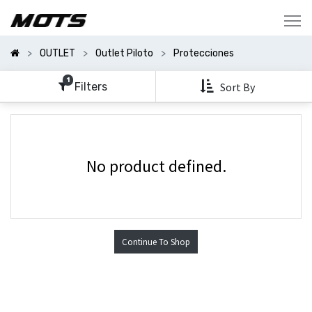
Mostrar
Categorías
OUTLET
Outlet Piloto
Protecciones
Mostrar
Opciones
1
Filters
Sort By
No product defined.
Continue To Shop