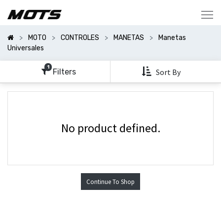
Mostrar
Categorías
MOTO
CONTROLES
MANETAS
Manetas
Mostrar
Universales
Opciones
1
Filters
Sort By
No product defined.
Continue To Shop