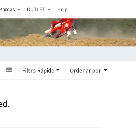
Marcas
OUTLET
Help
Filtro Rápido
Ordenar por
ed.