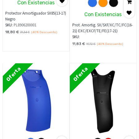
Con Existencias
Protector Amortiguador SX85(13-17)
Con Existencias
Negro
SKU:
PL8906200001
Prot. Amortig. SX/SXF/XC/TC/FC(16-
21) EXC/EXCF/TE/FE(17-21)
18,80
€
31,34
€
(40%
Descuento)
SKU:
11,83
€
19,72
€
(40%
Descuento)
Oferta
Oferta