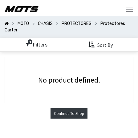
Mostrar
Categorías
MOTO
CHASIS
PROTECTORES
Protectores
Mostrar
Carter
Opciones
1
Filters
Sort By
No product defined.
Continue To Shop