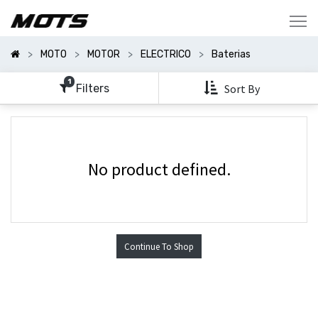
Mostrar
Categorías
MOTO
MOTOR
ELECTRICO
Baterias
Mostrar
Opciones
1
Filters
Sort By
No product defined.
Continue To Shop