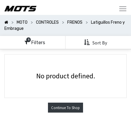
Mostrar
Categorías
MOTO
CONTROLES
FRENOS
Latiguillos Freno y
Mostrar
Embrague
Opciones
1
Filters
Sort By
No product defined.
Continue To Shop