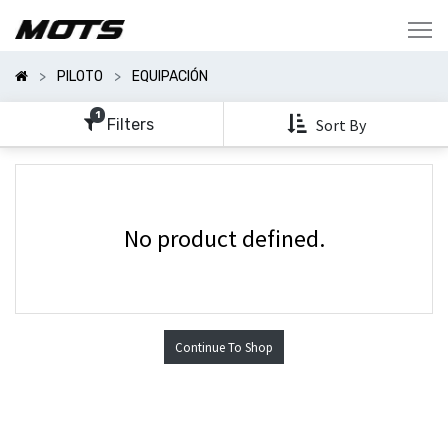
Mostrar
Categorías
PILOTO
EQUIPACIÓN
Mostrar
Opciones
1
Filters
Sort By
No product defined.
Continue To Shop