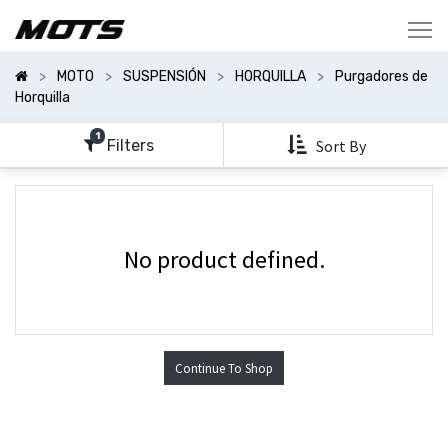
Mostrar
Categorías
MOTO
SUSPENSIÓN
HORQUILLA
Purgadores de
Mostrar
Horquilla
Opciones
1
Filters
Sort By
No product defined.
Continue To Shop