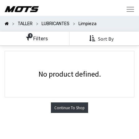
Mostrar
Categorías
TALLER
LUBRICANTES
Limpieza
Mostrar
Opciones
1
Filters
Sort By
No product defined.
Continue To Shop