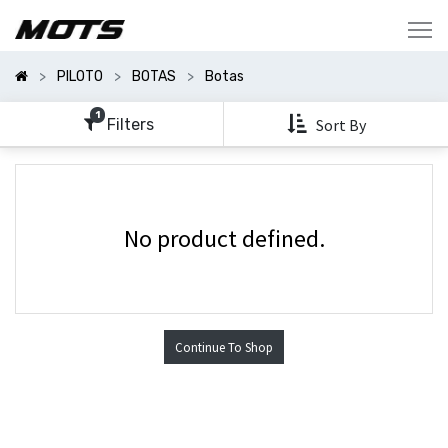
Mostrar
Categorías
PILOTO
BOTAS
Botas
Mostrar
Opciones
1
Filters
Sort By
No product defined.
Continue To Shop