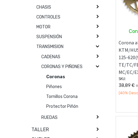
CHASIS
CONTROLES
MOTOR
Con
SUSPENSIÓN
Corona a
TRANSMISION
KTM/HUS
125-620(
CADENAS
TE/TC/FE
CORONAS Y PIÑONES
MC/EC/EX
Coronas
SKU:
38,89
€
6
Piñones
(40%
Desc
Tornillos Corona
Protector Piñón
RUEDAS
TALLER