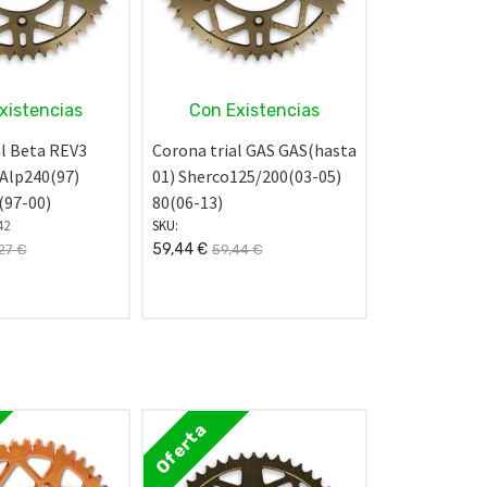
xistencias
Con Existencias
al Beta REV3
Corona trial GAS GAS(hasta
 Alp240(97)
01) Sherco125/200(03-05)
(97-00)
80(06-13)
42
SKU:
59,44
€
27
€
59,44
€
Oferta