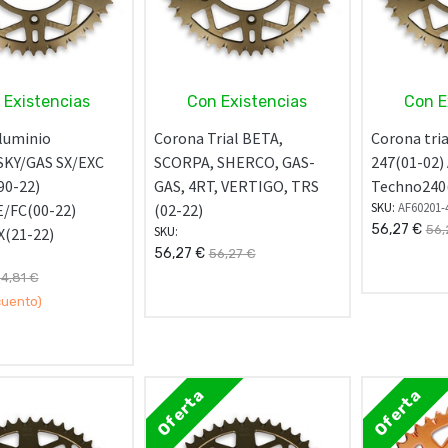
 Existencias
Con Existencias
Con E
luminio
Corona Trial BETA,
Corona tri
KY/GAS SX/EXC
SCORPA, SHERCO, GAS-
247(01-02)
90-22)
GAS, 4RT, VERTIGO, TRS
Techno240
SKU:
AF60201-
/FC(00-22)
(02-22)
56,27
€
56,
SKU:
(21-22)
56,27
€
56,27
€
4,81
€
uento)
Oferta
Oferta