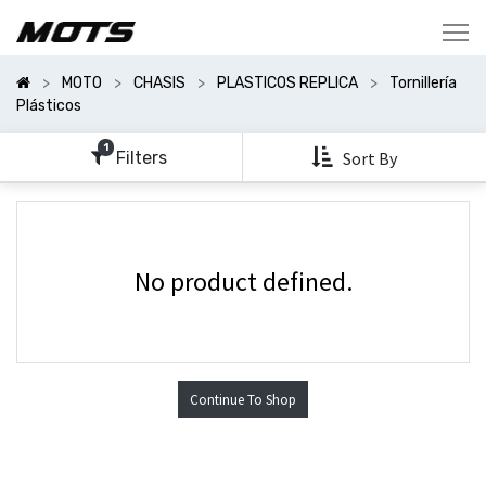
Mostrar
Categorías
MOTO
CHASIS
PLASTICOS REPLICA
Tornillería
Mostrar
Plásticos
Opciones
1
Filters
Sort By
No product defined.
Continue To Shop