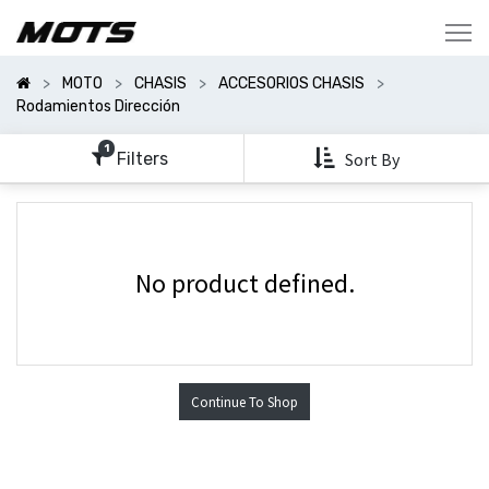
Mostrar
Categorías
MOTO
CHASIS
ACCESORIOS CHASIS
Mostrar
Rodamientos Dirección
Opciones
1
Filters
Sort By
No product defined.
Continue To Shop