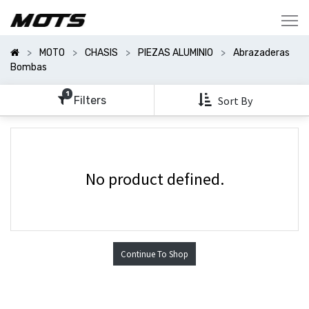
Mostrar
Categorías
MOTO
CHASIS
PIEZAS ALUMINIO
Abrazaderas
Mostrar
Bombas
Opciones
1
Filters
Sort By
No product defined.
Continue To Shop