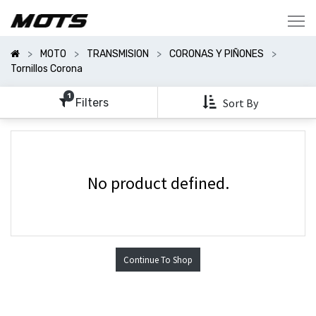
Mostrar
Categorías
MOTO
TRANSMISION
CORONAS Y PIÑONES
Mostrar
Tornillos Corona
Opciones
1
Filters
Sort By
No product defined.
Continue To Shop