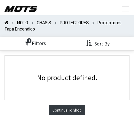
Mostrar
Categorías
MOTO
CHASIS
PROTECTORES
Protectores
Mostrar
Tapa Encendido
Opciones
1
Filters
Sort By
No product defined.
Continue To Shop