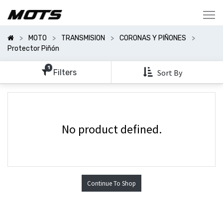
Mostrar
Categorías
MOTO
TRANSMISION
CORONAS Y PIÑONES
Mostrar
Protector Piñón
Opciones
1
Filters
Sort By
No product defined.
Continue To Shop