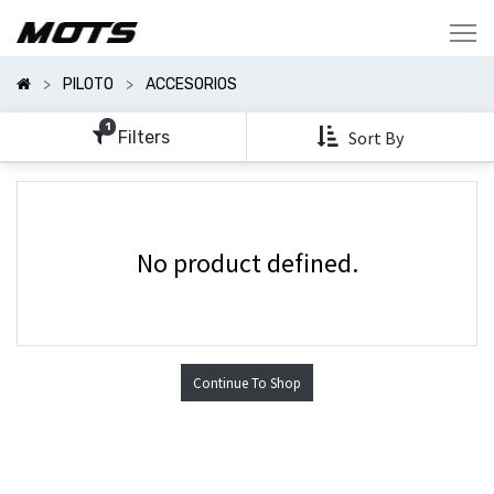
Mostrar
Categorías
PILOTO
ACCESORIOS
Mostrar
Opciones
1
Filters
Sort By
No product defined.
Continue To Shop