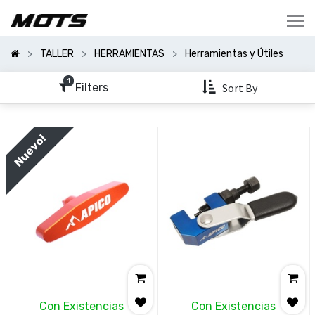
Mostrar
Categorías
TALLER
HERRAMIENTAS
Herramientas y Útiles
Mostrar
Opciones
1
Filters
Sort By
Clear
All
Nuevo!
Filters
Con Existencias
Con Existencias