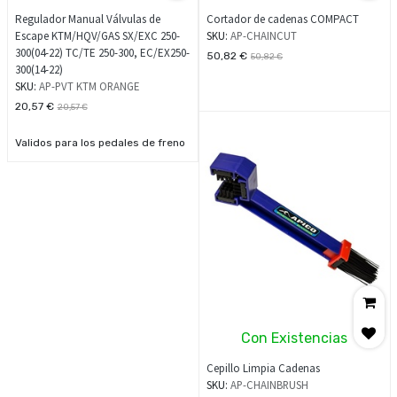
Regulador Manual Válvulas de
Cortador de cadenas COMPACT
Escape KTM/HQV/GAS SX/EXC 250-
SKU:
AP-CHAINCUT
300(04-22) TC/TE 250-300, EC/EX250-
50,82
€
50,82
€
300(14-22)
SKU:
AP-PVT KTM ORANGE
20,57
€
20,57
€
Validos para los pedales de freno
originales
Con Existencias
Cepillo Limpia Cadenas
SKU:
AP-CHAINBRUSH