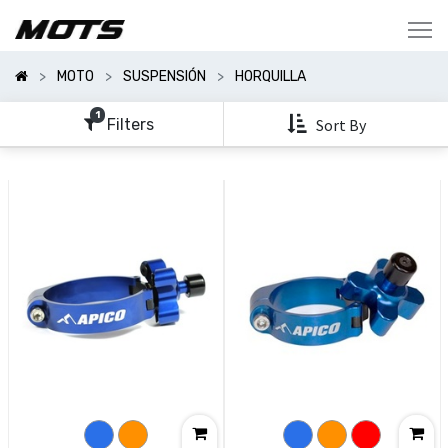
Mostrar
Categorías
MOTO
SUSPENSIÓN
HORQUILLA
Mostrar
Opciones
1
Filters
Sort By
Clear
All
Filters