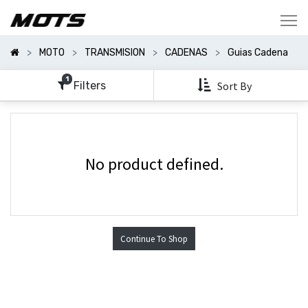
Mostrar
Categorías
MOTO
TRANSMISION
CADENAS
Guias Cadena
Mostrar
Opciones
1
Filters
Sort By
No product defined.
Continue To Shop