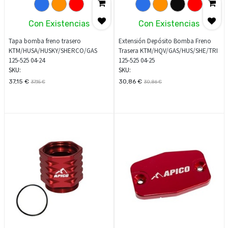
Con Existencias
Con Existencias
Tapa bomba freno trasero
Extensión Depósito Bomba Freno
KTM/HUSA/HUSKY/SHERCO/GAS
Trasera KTM/HQV/GAS/HUS/SHE/TRI
125-525 04-24
125-525 04-25
SKU:
SKU:
37,15
€
30,86
€
37,15
€
30,86
€