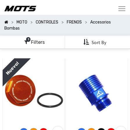
Mostrar
Categorías
MOTO
CONTROLES
FRENOS
Accesorios
Mostrar
Bombas
Opciones
1
Filters
Sort By
Clear
All
Filters
Nuevo!