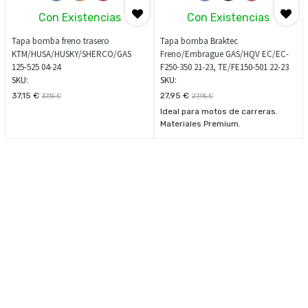
Con Existencias
Con Existencias
Tapa bomba freno trasero
Tapa bomba Braktec
KTM/HUSA/HUSKY/SHERCO/GAS
Freno/Embrague GAS/HQV EC/EC-
125-525 04-24
F250-350 21-23, TE/FE150-501 22-23
SKU:
SKU:
37,15
€
27,95
€
37,15
€
27,95
€
Ideal para motos de carreras.
Materiales Premium.