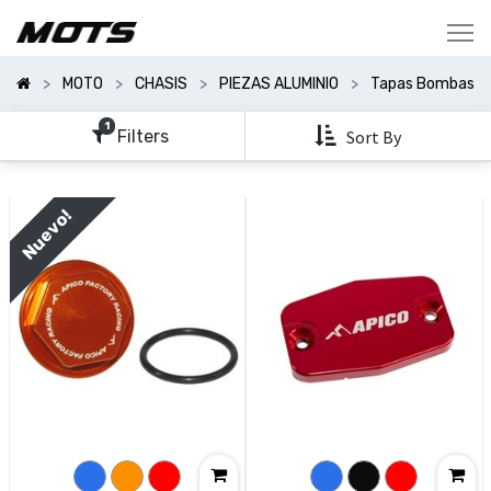
Mostrar
Categorías
MOTO
CHASIS
PIEZAS ALUMINIO
Tapas Bombas
Mostrar
Opciones
1
Filters
Sort By
Clear
All
Nuevo!
Filters