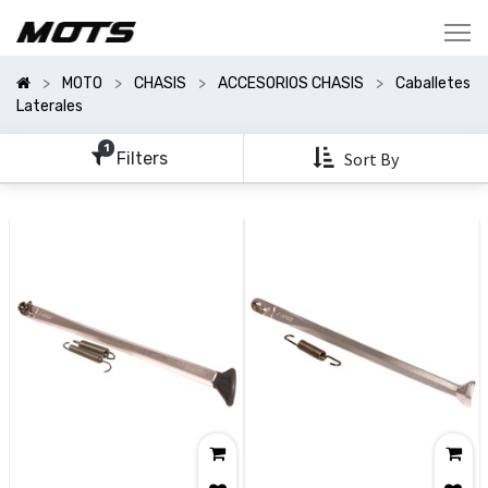
Mostrar
Categorías
MOTO
CHASIS
ACCESORIOS CHASIS
Caballetes
Mostrar
Laterales
Opciones
1
Filters
Sort By
Clear
All
Filters