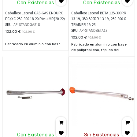
Con Existencias
Con Existencias
Caballete Lateral GAS-GAS ENDURO
Caballete Lateral BETA 125-300RR
EC/XC 250-300 18-20 Rieju MR(20-22)
13-19, 350-500RR 13-19, 250-300 X-
SKU:
AP-STANDGAS18
TRAINER 15-23
SKU:
AP-STANDBETA18
102,00
€
102,00
€
102,00
€
102,00
€
Fabricado en aluminio con base
Fabricado en aluminio con base
de polipropileno, réplica del
de polipropileno, réplica del
original.
original
Con Existencias
Sin Existencias