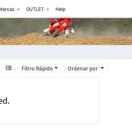
Marcas
OUTLET
Help
Filtro Rápido
Ordenar por
ed.