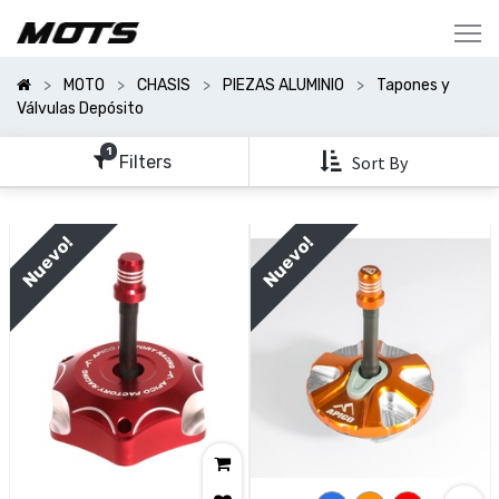
Mostrar
Categorías
MOTO
CHASIS
PIEZAS ALUMINIO
Tapones y
Mostrar
Válvulas Depósito
Opciones
1
Filters
Sort By
Clear
All
Filters
Nuevo!
Nuevo!