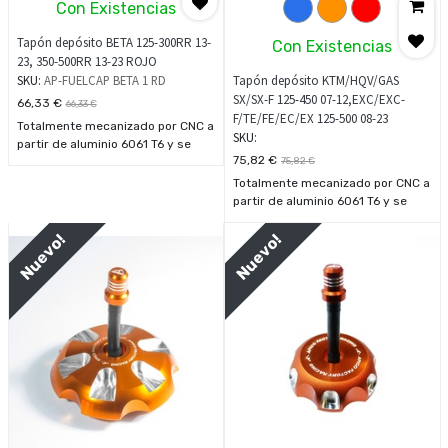
Con Existencias
Tapón depósito BETA 125-300RR 13-
Con Existencias
23, 350-500RR 13-23 ROJO
SKU:
AP-FUELCAP BETA 1 RD
Tapón depósito KTM/HQV/GAS
SX/SX-F 125-450 07-12,EXC/EXC-
66,33
€
66,33
€
F/TE/FE/EC/EX 125-500 08-23
Totalmente mecanizado por CNC a
SKU:
partir de aluminio 6061 T6 y se
75,82
€
suministra con el tubo de
75,82
€
ventilación que incluye una tapa
Totalmente mecanizado por CNC a
anodizada a juego y una válvula
partir de aluminio 6061 T6 y se
unidireccional.
suministra con el tubo de
ventilación que incluye una tapa
Nuevo!
Nuevo!
anodizada a juego y una válvula
unidireccional.