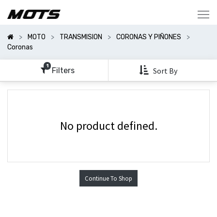
Mostrar
Categorías
MOTO
TRANSMISION
CORONAS Y PIÑONES
Mostrar
Coronas
Opciones
1
Filters
Sort By
No product defined.
Continue To Shop