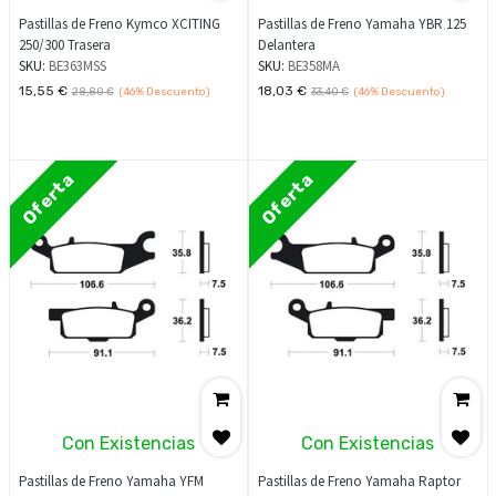
Pastillas de Freno Kymco XCITING
Pastillas de Freno Yamaha YBR 125
250/300 Trasera
Delantera
SKU:
BE363MSS
SKU:
BE358MA
15,55
€
18,03
€
28,80
€
(46%
Descuento)
33,40
€
(46%
Descuento)
Oferta
Oferta
Con Existencias
Con Existencias
Pastillas de Freno Yamaha YFM
Pastillas de Freno Yamaha Raptor