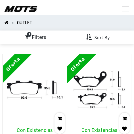
Mostrar
Categorías
OUTLET
Mostrar
Opciones
1
Filters
Sort By
Clear
All
Oferta
Oferta
Filters
Con Existencias
Con Existencias