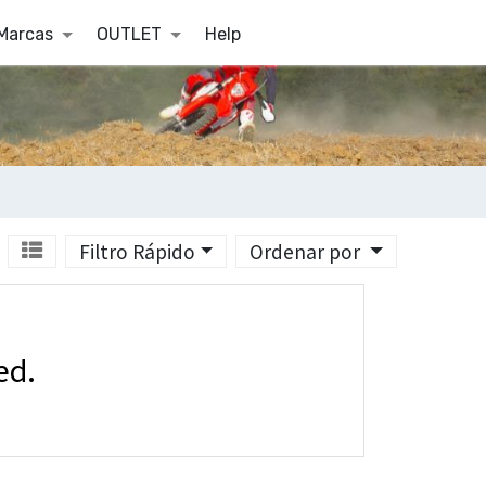
Marcas
OUTLET
Help
Filtro Rápido
Ordenar por
ed.