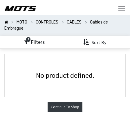
Mostrar
Categorías
MOTO
CONTROLES
CABLES
Cables de
Mostrar
Embrague
Opciones
1
Filters
Sort By
No product defined.
Continue To Shop