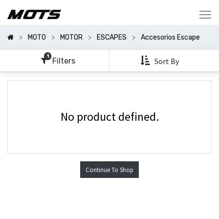
Mostrar
Categorías
MOTO
MOTOR
ESCAPES
Accesorios Escape
Mostrar
Opciones
1
Filters
Sort By
No product defined.
Continue To Shop