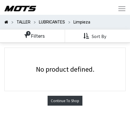
Mostrar
Categorías
TALLER
LUBRICANTES
Limpieza
Mostrar
Opciones
1
Filters
Sort By
No product defined.
Continue To Shop