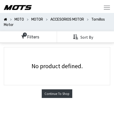
Mostrar
Categorías
MOTO
MOTOR
ACCESORIOS MOTOR
Tornillos
Mostrar
Motor
Opciones
1
Filters
Sort By
No product defined.
Continue To Shop