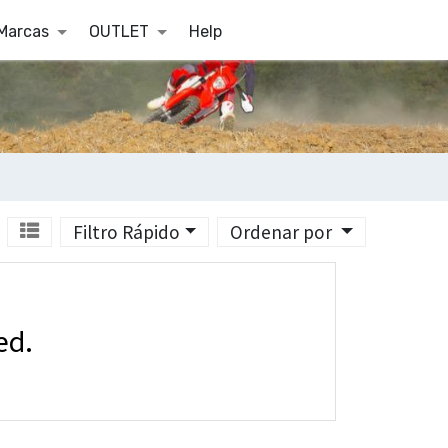
Marcas
OUTLET
Help
Filtro Rápido
Ordenar por
ed.