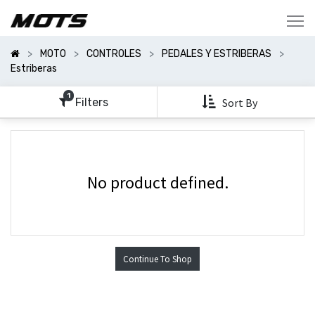
Mostrar
Categorías
MOTO
CONTROLES
PEDALES Y ESTRIBERAS
Mostrar
Estriberas
Opciones
1
Filters
Sort By
No product defined.
Continue To Shop