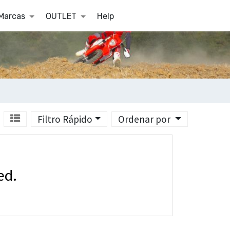
Marcas
OUTLET
Help
Filtro Rápido
Ordenar por
ed.