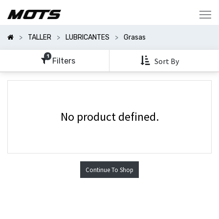
Mostrar
Categorías
TALLER
LUBRICANTES
Grasas
Mostrar
Opciones
1
Filters
Sort By
No product defined.
Continue To Shop